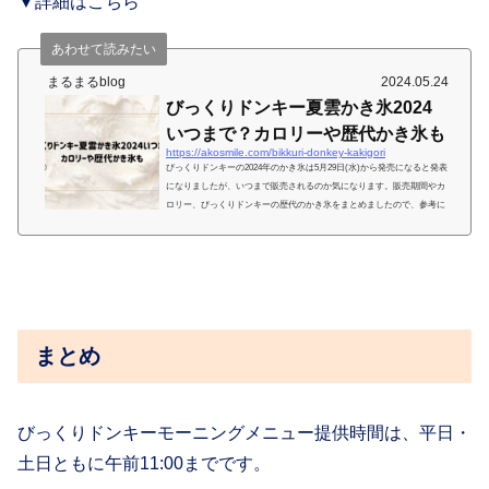
▼詳細はこちら
あわせて読みたい
まるまるblog
2024.05.24
びっくりドンキー夏雲かき氷2024
いつまで？カロリーや歴代かき氷も
https://akosmile.com/bikkuri-donkey-kakigori
びっくりドンキーの2024年のかき氷は5月29日(水)から発売になると発表
になりましたが、いつまで販売されるのか気になります。販売期間やカ
ロリー、びっくりドンキーの歴代のかき氷をまとめましたので、参考に
なさってください。びっくりドンキー夏雲かき氷2024いつまで？2024年
の夏雲かき氷の販売終了がいつまでか公表されておりませんが、過去の
提供期間から、2024年は5月29日(水)～8月27日(火)と予想します。 過去
の提供期間は次の通りです。かき氷提供期間マロンデザート提供期間20
23年5月31日(水)～8月29日(火)8月30日(水)～2...
まとめ
びっくりドンキーモーニングメニュー提供時間は、平日・
土日ともに午前11:00までです。