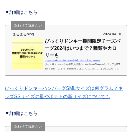
▼詳細はこちら
あわせて読みたい
まるまるblog
2024.04.10
びっくりドンキー期間限定チーズバ
ーグ2024はいつまで？種類やカロ
リーも
https://akosmile.com/bikkuridonki-cheese
びっくりドンキーから毎年大好評の「We Love Cheeeese!」フェアが202
4年も開始しますが、期間限定のチーズバーグはいつまでなのでしょう
か。2024年も「ガーリックベーコンメルティーチーズバーグディッシ
ュ」など、チーズ好きにはたまらないメニューです。びっくりドンキー
期間限定チーズバーグ2024はいつまで？びっくりドンキーの「We Love
びっくりドンキーハンバーグSMLサイズは何グラム？キ
Cheeeese!」フェアがいつまで開催か明確な日付は発表されていませ
ん。なので、2023年、2022年の期間から今年の販売期間を推測していま
ッズSSサイズの量やポテトの新サイズについても
す。確実な期間ではありませんが、参考にしてください。202...
▼詳細はこちら
あわせて読みたい