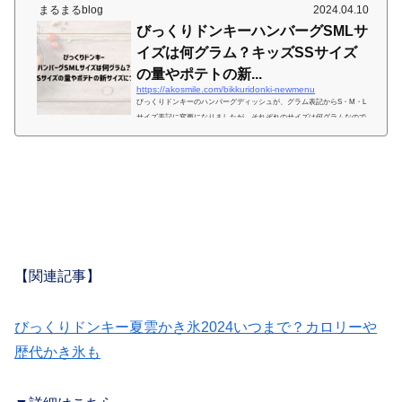
まるまるblog
2024.04.10
びっくりドンキーハンバーグSMLサ
イズは何グラム？キッズSSサイズ
の量やポテトの新...
https://akosmile.com/bikkuridonki-newmenu
びっくりドンキーのハンバーグディッシュが、グラム表記からS・M・L
サイズ表記に変更になりましたが、それぞれのサイズは何グラムなので
しょうか。SSサイズも新たに登場にお子様が食べやすい量も増えまし
た。それぞれの量やメニューの種類についてまとめましたので参考にな
さってください。 びっくりドンキーハンバーグSMLサイズは何グラム？
びっくりドンキーのハンバーグメニュー、バーグディッシュのサイズ表
記がグラム数からＳＭＬへ変更になりました。以前の150g・200g・300g
がそのままＳ・Ｍ・Ｌサイズへと変更になったので...
【関連記事】
びっくりドンキー夏雲かき氷2024いつまで？カロリーや
歴代かき氷も