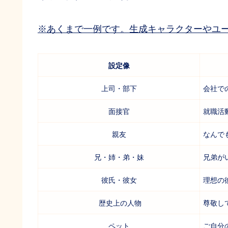
※あくまで一例です。生成キャラクターやユ
設定像
上司・部下
会社で
面接官
就職活
親友
なんで
兄・姉・弟・妹
兄弟が
彼氏・彼女
理想の
歴史上の人物
尊敬し
ペット
ご自分