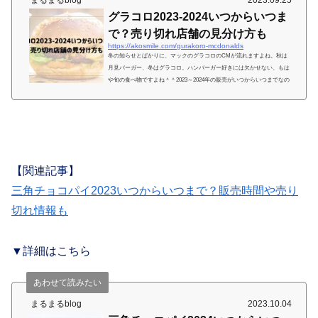
まるまるblog
2023.09.25
グラコロ2023-2024いつからいつま
で？売り切れ店舗の見分け方も
https://akosmile.com/gurakoro-mcdonalds
冬の知らせとばかりに、マックのグラコロのCMが流れますよね。秋は
月見バーガー、冬はグラコロ。ハンバーガー好きには欠かせない、もは
や旬の食べ物ですよね＾＾2023～2024年の販売がいつからいつまでなの
か、についてまとめました。 【この記事でわかること】グラコロ2023-2
024いつまで？グラコロ2023-2024発売店舗と売り切れ店舗の見分け方と
は？グラコロ2022-2023口コミは？グラコロ2023-2024商品の種類は？グ
ラコロ2023-2024カロリーは？グラコロ2023-2024クーポン情報は？グラ
コロ2023-2024いつからいつまで？販売期間2023年...
【関連記事】
三角チョコパイ2023いつからいつまで？販売時間や売り
切れ情報も
▼詳細はこちら
あわせて読みたい
まるまるblog
2023.10.04