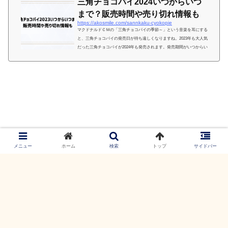
三角チョコパイ2024いつからいつ
まで？販売時間や売り切れ情報も
https://akosmile.com/sannkaku-cyokopie
マクドナルドＣＭの「三角チョコパイの季節～」という音楽を耳にする
と、三角チョコパイの発売日が待ち遠しくなりますね。2023年も大人気
だった三角チョコパイが2024年も発売されます。発売期間がいつからい
つまでか、朝マックで三角チョコパイが買えるのか、販売時間や売り切
れ時期予想もご紹介します。 三角チョコパイ2024いつからいつまで？
三角チョコパイ販売期間は？三角チョコパイ 黒2024年10月9日（水）
～2024年12月下旬三角チョコパイ おいもとキャラメル2024年10月9日
（水）～2024年11月上旬三角チョコパイ「黒...
メニュー
ホーム
検索
トップ
サイドバー