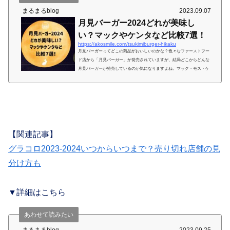
まるまるblog
2023.09.07
月見バーガー2024どれが美味し
い？マックやケンタなど比較7選！
https://akosmile.com/tsukimiburger-hikaku
月見バーガーってどこの商品がおいしいのかな？色々なファーストフー
ド店から「月見バーガー」が発売されていますが、結局どこからどんな
月見バーガーが発売しているのか気になりますよね。マック・モス・ケ
ンタ・ロッテリア・コメダ・ファーストキッチンなど販売するお店が増
え試してみたいけど、やっぱりここが好きという方もいますよね。今年
はびっくりドンキーも月見バーガーならぬ「月見バーグディッシュ」を
発売。チェーン店ごとに、月見バーガーや月見メニューの特徴や価格、
口コミをまとめましたので、参考にしてくださいね。&...
【関連記事】
グラコロ2023-2024いつからいつまで？売り切れ店舗の見
分け方も
▼詳細はこちら
あわせて読みたい